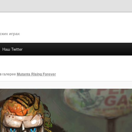
ских играх
Наш Twitter
му
в галерее
Mutants Rising Forever