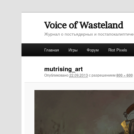
Voice of Wasteland
Журнал о постъядерных и постапокалиптиче
Главное меню
Главная
Игры
Форум
Riot Pixels
Перейти к основному содержимому
Перейти к дополнительному содержимо
mutrising_art
Опубликовано
22.09.2013
с разрешением
800 × 600