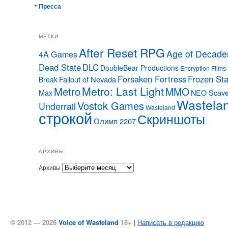
Пресса
МЕТКИ
After Reset RPG
Age of Decade
4A Games
Dead State
DLC
DoubleBear Productions
Encryption Films
Forsaken Fortress
Frozen Sta
Fallout of Nevada
Break
Metro: Last Light
Metro
MMO
Max
NEO Scave
Wastela
Vostok Games
Underrail
Wasteland
строкой
Скриншоты
Олимп 2207
АРХИВЫ
Архивы
© 2012 — 2026
Voice of Wasteland
18+
|
Написать в редакцию