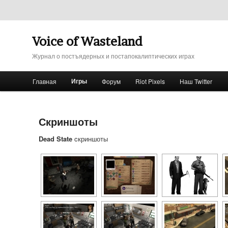
Voice of Wasteland
Журнал о постъядерных и постапокалиптических играх
Главное меню
Игры
Главная
Форум
Riot Pixels
Наш Twitter
Перейти к основному содержимому
Перейти к дополнительному содержимому
Скриншоты
Dead State
cкриншоты