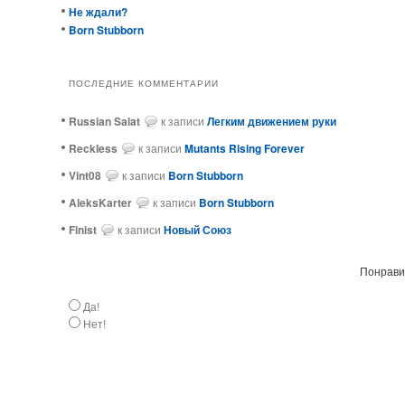
Не ждали?
Born Stubborn
ПОСЛЕДНИЕ КОММЕНТАРИИ
Russian Salat
к записи
Легким движением руки
ReckIess
к записи
Mutants Rising Forever
Vint08
к записи
Born Stubborn
AleksKarter
к записи
Born Stubborn
Finist
к записи
Новый Союз
Понравил
Да!
Нет!