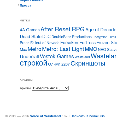
Пресса
МЕТКИ
After Reset RPG
Age of Decade
4A Games
Dead State
DLC
DoubleBear Productions
Encryption Films
Forsaken Fortress
Frozen Sta
Fallout of Nevada
Break
Metro: Last Light
Metro
MMO
Max
NEO Scave
Wastela
Vostok Games
Underrail
Wasteland
строкой
Скриншоты
Олимп 2207
АРХИВЫ
Архивы
© 2012 — 2026
Voice of Wasteland
18+
|
Написать в редакцию