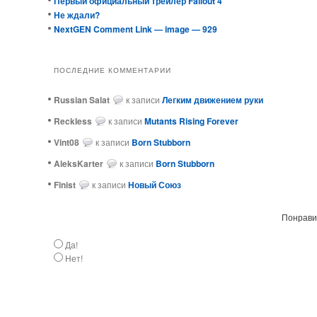
Первый официальный трейлер Fallout 4
Не ждали?
NextGEN Comment Link — image — 929
ПОСЛЕДНИЕ КОММЕНТАРИИ
Russian Salat
к записи
Легким движением руки
ReckIess
к записи
Mutants Rising Forever
Vint08
к записи
Born Stubborn
AleksKarter
к записи
Born Stubborn
Finist
к записи
Новый Союз
Понравил
Да!
Нет!