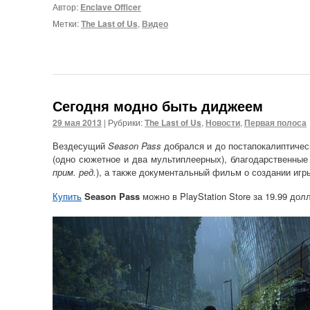
Автор:
Enclave Officer
Метки:
The Last of Us
,
Видео
Сегодня модно быть диджеем
29 мая 2013
|
Рубрики:
The Last of Us
,
Новости
,
Первая полоса
Вездесущий
Season Pass
добрался и до постапокалиптичес
(одно сюжетное и два мультиплеерных), благодарственны
прим. ред.
), а также документальный фильм о создании игр
Купить
Season Pass
можно в PlayStation Store за 19.99 дол