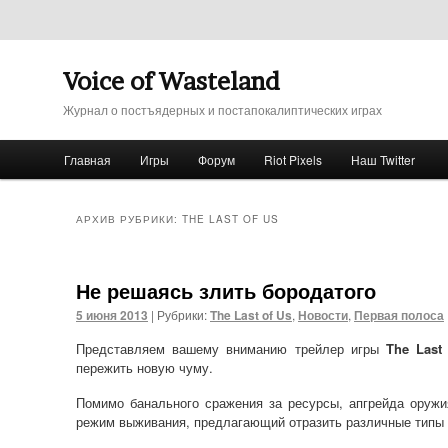
Voice of Wasteland
Журнал о постъядерных и постапокалиптических играх
Главное меню
Главная
Игры
Форум
Riot Pixels
Наш Twitter
Перейти к основному содержимому
Перейти к дополнительному содержимому
АРХИВ РУБРИКИ:
THE LAST OF US
Не решаясь злить бородатого
5 июня 2013
|
Рубрики:
The Last of Us
,
Новости
,
Первая полоса
Представляем вашему вниманию трейлер игры
The Last
пережить новую чуму.
Помимо банального сражения за ресурсы, апгрейда оружи
режим выживания, предлагающий отразить различные типы 