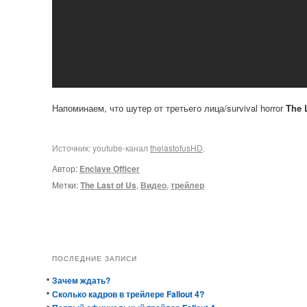
Напоминаем, что шутер от третьего лица/survival horror
The 
Источник: youtube-канал
thelastofusHD
.
Автор:
Enclave Officer
Метки:
The Last of Us
,
Видео
,
трейлер
ПОСЛЕДНИЕ ЗАПИСИ
Зачем ждать?
Сколько кадров в трейлере Fallout 4?