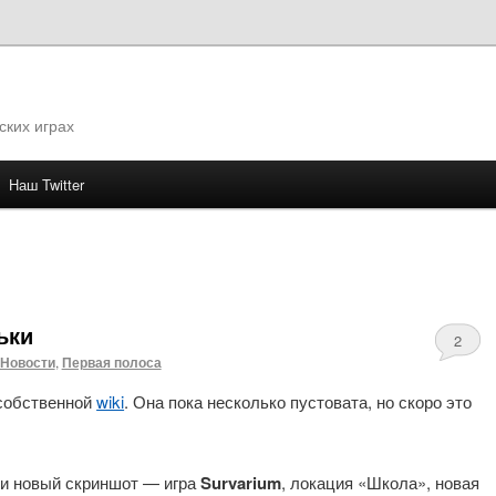
ских играх
Наш Twitter
му
ьки
2
Новости
,
Первая полоса
собственной
wiki
. Она пока несколько пустовата, но скоро это
и новый скриншот — игра
Survarium
, локация «Школа», новая