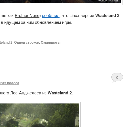
ьше как
Brother None
)
сообщил
, что Linux версия
Wasteland 2
 в идущем за ним обновлением игры.
eland 2
,
Одной строкой
,
Скриншоты
0
вая полоса
ного Лос-Анджелеса из
Wasteland 2
.