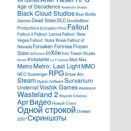
4A Games
Age of Decadence
Avalanche Studios
Black Cloud Studios
Blue Bottle
Dead State
DLC
Games
DoubleBear
Fallout
Productions
Encryption Films
Fallout: Lanius
Fallout: New
Fallout 2
Vegas
Fallout of
Fallout: Nuka Break
Forsaken Fortress
Frozen
Nevada
inXile
State
Iron Tower Studio
GOG.com
Kickstarter
Mad Max
Kenshi
Lo-Fi Games
Metro: Last Light
Metro
MMO
RPG
Snow Arc
NEO Scavenger
Steam
Survarium
Stygian Software
Vostok Games
Underrail
Wasteland
Wasteland 2
Wayside Creations
Видео
Арт
Новый Союз
Одной строкой
Олимп
Скриншоты
2207