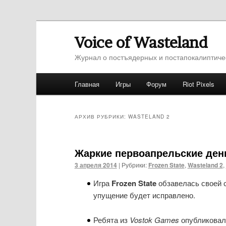
Voice of Wasteland
Журнал о постъядерных и постапокалиптиче
Главное меню
Главная
Игры
Форум
Riot Pixels
Перейти к основному содержимому
Перейти к дополнительному содержимо
АРХИВ РУБРИКИ:
WASTELAND 2
Жаркие первоапрельские ден
3 апреля 2014
|
Рубрики:
Frozen State
,
Wasteland 2
,
Игра
Frozen State
обзавелась своей 
упущение будет исправлено.
Ребята из
Vostok Games
опубликовал