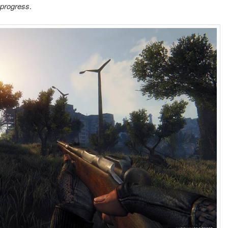
 progress
.