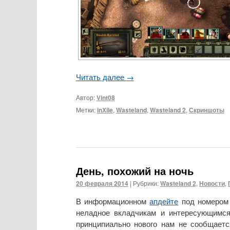
Читать далее
→
Автор:
Vint08
Метки:
inXile
,
Wasteland
,
Wasteland 2
,
Скриншоты
День, похожий на ночь
20 февраля 2014
|
Рубрики:
Wasteland 2
,
Новости
,
В информационном
апдейте
под номером
неладное вкладчикам и интересующимс
принципиально нового нам не сообщает