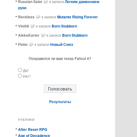
Russian Salat
к записи
Легким движением
руки
ReckIess
к записи
Mutants Rising Forever
Vint08
к записи
Born Stubborn
AleksKarter
к записи
Born Stubborn
Finist
к записи
Новый Союз
Понравился ли вам тизер Fallout 4?
Да!
Нет!
Результаты
РУБРИКИ
After Reset RPG
Age of Decadence