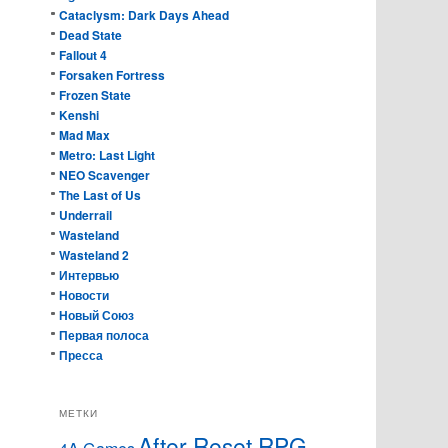
Cataclysm: Dark Days Ahead
Dead State
Fallout 4
Forsaken Fortress
Frozen State
Kenshi
Mad Max
Metro: Last Light
NEO Scavenger
The Last of Us
Underrail
Wasteland
Wasteland 2
Интервью
Новости
Новый Союз
Первая полоса
Пресса
МЕТКИ
After Reset RPG