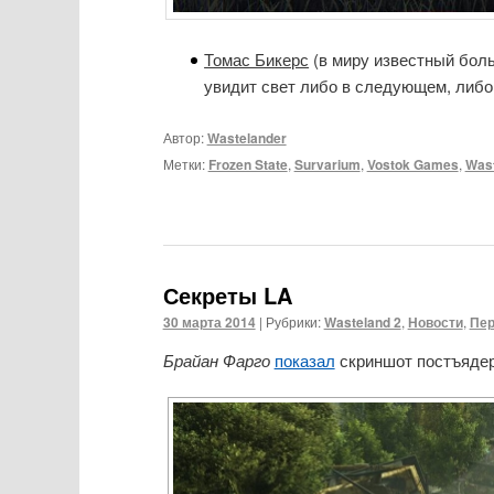
Томас Бикерс
(в миру известный бол
увидит свет либо в следующем, либо
Автор:
Wastelander
Метки:
Frozen State
,
Survarium
,
Vostok Games
,
Wast
Секреты LA
30 марта 2014
|
Рубрики:
Wasteland 2
,
Новости
,
Пер
Брайан Фарго
показал
скриншот постъядер