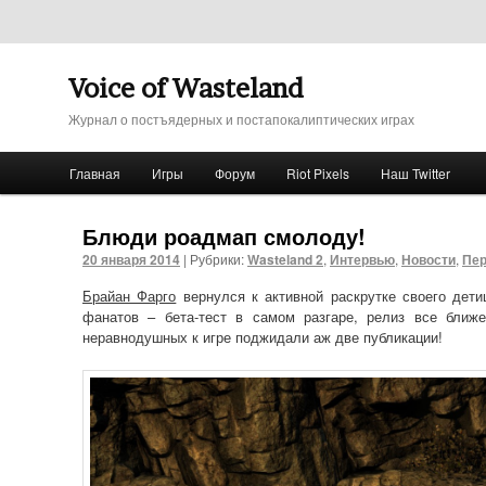
Voice of Wasteland
Журнал о постъядерных и постапокалиптических играх
Главное меню
Главная
Игры
Форум
Riot Pixels
Наш Twitter
Перейти к основному содержимому
Перейти к дополнительному содержимому
Блюди роадмап смолоду!
20 января 2014
|
Рубрики:
Wasteland 2
,
Интервью
,
Новости
,
Пер
Брайан Фарго
вернулся к активной раскрутке своего дет
фанатов – бета-тест в самом разгаре, релиз все ближ
неравнодушных к игре поджидали аж две публикации!