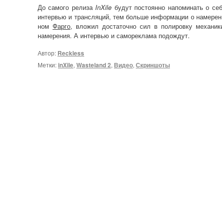
До самого релиза
InXile
будут постоянно напоминать о се
интервью и трансляций, тем больше информации о намерени
ном
Фарго
, вложил достаточно сил в полировку механик
намерения. А интервью и самореклама подождут.
Автор:
Reckless
Метки:
inXile
,
Wasteland 2
,
Видео
,
Скриншоты