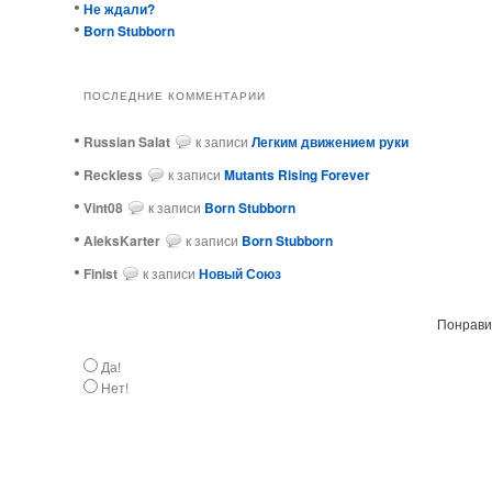
Не ждали?
Born Stubborn
ПОСЛЕДНИЕ КОММЕНТАРИИ
Russian Salat
к записи
Легким движением руки
ReckIess
к записи
Mutants Rising Forever
Vint08
к записи
Born Stubborn
AleksKarter
к записи
Born Stubborn
Finist
к записи
Новый Союз
Понравил
Да!
Нет!