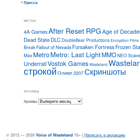
Пресса
МЕТКИ
After Reset RPG
Age of Decade
4A Games
Dead State
DLC
DoubleBear Productions
Encryption Films
Forsaken Fortress
Frozen Sta
Fallout of Nevada
Break
Metro: Last Light
Metro
MMO
Max
NEO Scave
Wastela
Vostok Games
Underrail
Wasteland
строкой
Скриншоты
Олимп 2207
АРХИВЫ
Архивы
© 2012 — 2026
Voice of Wasteland
18+
|
Написать в редакцию