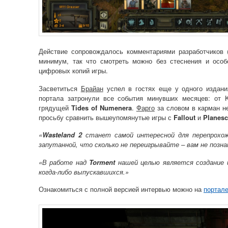
Действие сопровождалось комментариями разработчиков
минимум, так что смотреть можно без стеснения и особ
цифровых копий игры.
Засветиться
Брайан
успел в гостях еще у одного издания
портала затронули все события минувших месяцев: от Ki
грядущей
Tides of Numenera
.
Фарго
за словом в карман н
просьбу сравнить вышеупомянутые игры с
Fallout
и
Planes
«
Wasteland 2
станет самой интересной для перепрохож
запутанной, что сколько не переигрывайте – вам не позн
«В работе над
Torment
нашей целью является создание и
когда-либо выпускавшихся.»
Ознакомиться с полной версией интервью можно на
портале