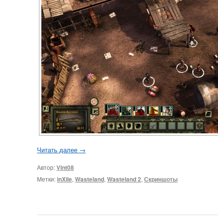
Читать далее
→
Автор:
Vint08
Метки:
inXile
,
Wasteland
,
Wasteland 2
,
Скриншоты