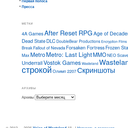
Первая полоса
Пресса
МЕТКИ
After Reset RPG
Age of Decade
4A Games
Dead State
DLC
DoubleBear Productions
Encryption Films
Forsaken Fortress
Frozen Sta
Fallout of Nevada
Break
Metro: Last Light
Metro
MMO
Max
NEO Scave
Wastela
Vostok Games
Underrail
Wasteland
строкой
Скриншоты
Олимп 2207
АРХИВЫ
Архивы
© 2012 — 2026
Voice of Wasteland
18+
|
Написать в редакцию