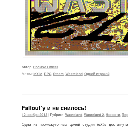
Автор:
Enclave Officer
Метки:
inXile
,
RPG
,
Steam
,
Wasteland
,
Одной строкой
Fallout’у и не снилось!
12 ноября 2013
|
Рубрики:
Wasteland
,
Wasteland 2
,
Новости
,
Пер
Одна из промежуточных целей студии
inXile
достигнут