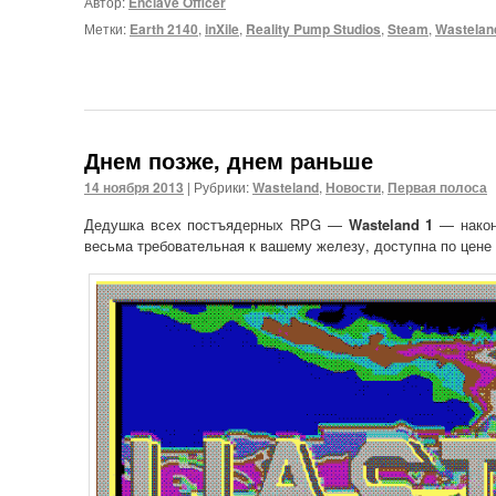
Автор:
Enclave Officer
Метки:
Earth 2140
,
inXile
,
Reality Pump Studios
,
Steam
,
Wastelan
Днем позже, днем раньше
14 ноября 2013
|
Рубрики:
Wasteland
,
Новости
,
Первая полоса
Дедушка всех постъядерных RPG —
Wasteland 1
— након
весьма требовательная к вашему железу, доступна по цене