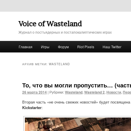
Voice of Wasteland
Журнал о постъядерных и постапокалиптических играх
Главное меню
Главная
Игры
Форум
Riot Pixels
Наш Twitter
Перейти к основному содержимому
Перейти к дополнительному содержимому
АРХИВ МЕТКИ:
WASTELAND
То, что вы могли пропустить… (часть
26 марта 2014
|
Рубрики:
Wasteland
,
Wasteland 2
,
Новости
,
Перв
Вторая часть «не очень свежих новостей» будет посвящен
Kickstarter
: