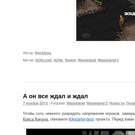
Автор:
Reckless
Метки:
GOG.com
,
inXile
,
Steam
,
Wasteland
,
Wasteland 2
А он все ждал и ждал
7 ноября 2013
|
Рубрики:
Wasteland
,
Wasteland 2
,
Новости
,
Перв
Чтобы хоть немного разрядить напряжение игроков, замер
Криса Кинэна
, обновили
Kikstarter-блог
проекта. Перед вами 