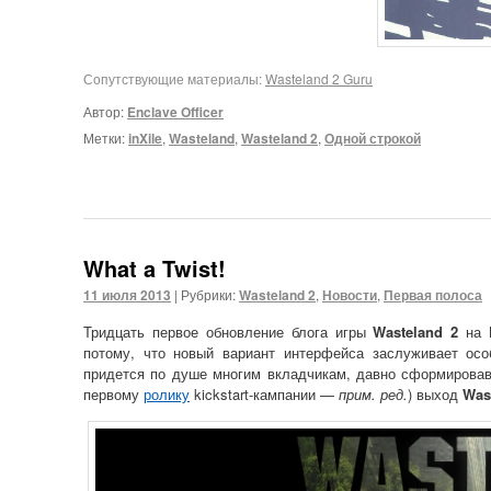
Сопутствующие материалы:
Wasteland 2 Guru
Автор:
Enclave Officer
Метки:
inXile
,
Wasteland
,
Wasteland 2
,
Одной строкой
What a Twist!
11 июля 2013
|
Рубрики:
Wasteland 2
,
Новости
,
Первая полоса
Тридцать первое обновление блога игры
Wasteland 2
на K
потому, что новый вариант интерфейса заслуживает ос
придется по душе многим вкладчикам, давно сформировав
первому
ролику
kickstart-кампании —
прим. ред.
) выход
Was