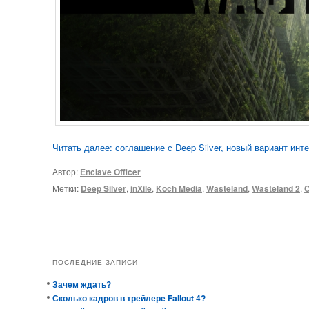
Читать далее: соглашение с Deep Silver, новый вариант ин
Автор:
Enclave Officer
Метки:
Deep Silver
,
inXile
,
Koch Media
,
Wasteland
,
Wasteland 2
,
ПОСЛЕДНИЕ ЗАПИСИ
Зачем ждать?
Сколько кадров в трейлере Fallout 4?