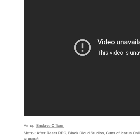
Автор:
Enclave Officer
Метки:
After Reset RPG
,
Black Cloud Studios
,
Guns of Icarus Onl
строкой