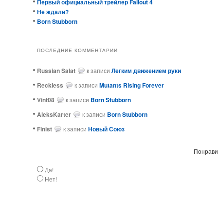
Первый официальный трейлер Fallout 4
Не ждали?
Born Stubborn
ПОСЛЕДНИЕ КОММЕНТАРИИ
Russian Salat
к записи
Легким движением руки
ReckIess
к записи
Mutants Rising Forever
Vint08
к записи
Born Stubborn
AleksKarter
к записи
Born Stubborn
Finist
к записи
Новый Союз
Понравил
Да!
Нет!