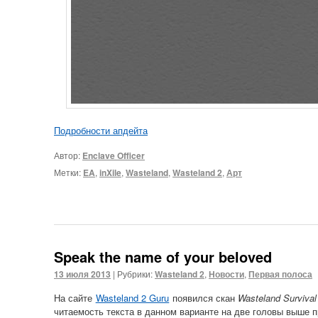
Подробности апдейта
Автор:
Enclave Officer
Метки:
EA
,
inXile
,
Wasteland
,
Wasteland 2
,
Арт
Speak the name of your beloved
13 июля 2013
|
Рубрики:
Wasteland 2
,
Новости
,
Первая полоса
На сайте
Wasteland 2 Guru
появился скан
Wasteland Survival
читаемость текста в данном варианте на две головы выше п