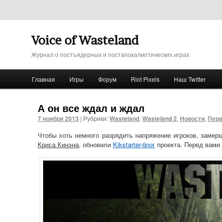
Voice of Wasteland
Журнал о постъядерных и постапокалиптических играх
Главное меню
Главная
Игры
Форум
Riot Pixels
Наш Twitter
Перейти к основному содержимому
Перейти к дополнительному содержимому
А он все ждал и ждал
7 ноября 2013
|
Рубрики:
Wasteland
,
Wasteland 2
,
Новости
,
Перв
Чтобы хоть немного разрядить напряжение игроков, замер
Криса Кинэна
, обновили
Kikstarter-блог
проекта. Перед вами 