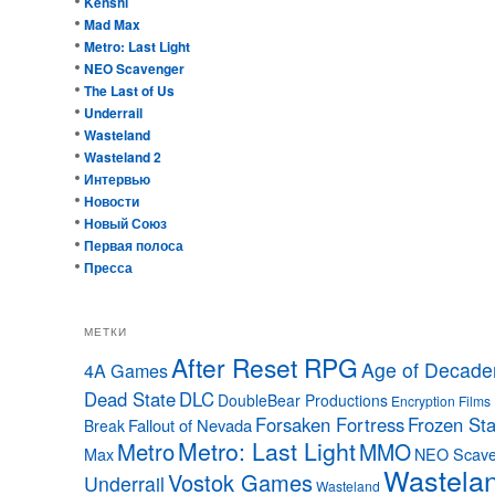
Kenshi
Mad Max
Metro: Last Light
NEO Scavenger
The Last of Us
Underrail
Wasteland
Wasteland 2
Интервью
Новости
Новый Союз
Первая полоса
Пресса
МЕТКИ
After Reset RPG
Age of Decade
4A Games
Dead State
DLC
DoubleBear Productions
Encryption Films
Forsaken Fortress
Frozen Sta
Fallout of Nevada
Break
Metro: Last Light
Metro
MMO
Max
NEO Scave
Wastela
Vostok Games
Underrail
Wasteland