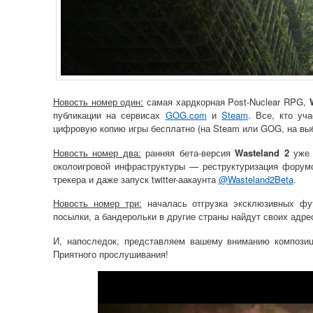
Новость номер один:
самая хардкорная Post-Nuclear RPG,
публикации на сервисах
GOG.com
и
Steam
. Все, кто уч
цифровую копию игры бесплатно (на Steam или GOG, на в
Новость номер два:
ранняя бета-версия
Wasteland 2
уже 
околоигровой инфраструктуры — реструктуризация форумо
трекера и даже запуск twitter-аакаунта
@Wasteland2Beta
.
Новость номер три:
началась отгрузка эксклюзивных фу
посылки, а бандерольки в другие страны найдут своих адре
И, напоследок, представляем вашему вниманию компози
Приятного прослушивания!