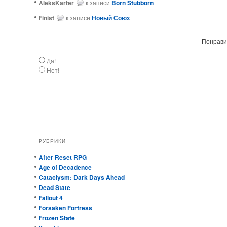
AleksKarter
к записи
Born Stubborn
Finist
к записи
Новый Союз
Понравил
Да!
Нет!
РУБРИКИ
After Reset RPG
Age of Decadence
Cataclysm: Dark Days Ahead
Dead State
Fallout 4
Forsaken Fortress
Frozen State