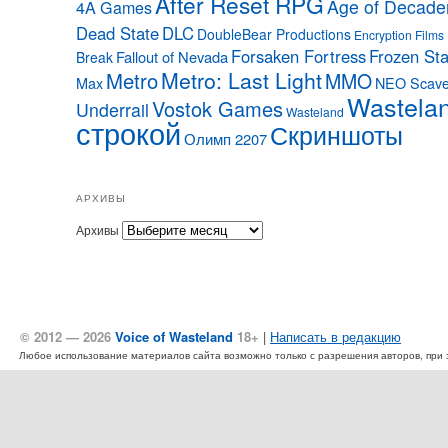
After Reset RPG
Age of Decade
4A Games
Dead State
DLC
DoubleBear Productions
Encryption Films
Forsaken Fortress
Frozen Sta
Fallout of Nevada
Break
Metro: Last Light
Metro
MMO
Max
NEO Scave
Wastela
Vostok Games
Underrail
Wasteland
строкой
Скриншоты
Олимп 2207
АРХИВЫ
Архивы
© 2012 — 2026
Voice of Wasteland
18+
|
Написать в редакцию
Любое использование материалов сайта возможно только с разрешения авторов, при эт