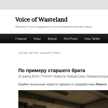
Voice of Wasteland
Журнал о постъядерных и постапокалиптических играх
Главное меню
Главная
Игры
Форум
Riot Pixels
Наш Twitter
Перейти к основному содержимому
Перейти к дополнительному содержимому
АРХИВ МЕТКИ:
НОВЫЙ СОЮЗ
По примеру старшего брата
31 марта 2014
|
Рубрики:
Новости
,
Новый Союз
,
Первая полос
Крайне печальные новости пришли от разработчика
Нового