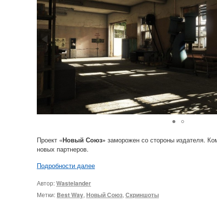
Проект «
Новый Союз»
заморожен со стороны издателя. К
новых партнеров.
Подробности далее
Автор:
Wastelander
Метки:
Best Way
,
Новый Союз
,
Скриншоты