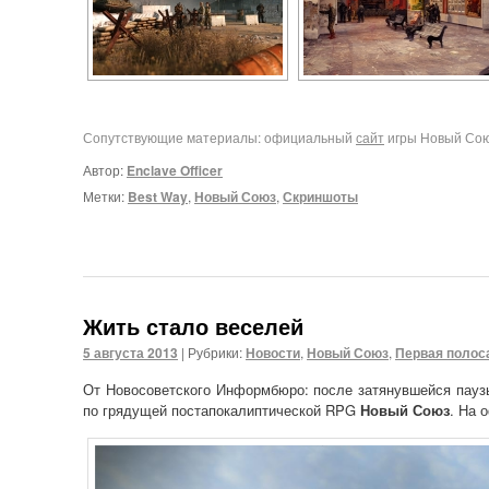
Сопутствующие материалы: официальный
сайт
игры Новый Сою
Автор:
Enclave Officer
Метки:
Best Way
,
Новый Союз
,
Скриншоты
Жить стало веселей
5 августа 2013
|
Рубрики:
Новости
,
Новый Союз
,
Первая полос
От Новосоветского Информбюро: после затянувшейся пау
по грядущей постапокалиптической RPG
Новый Союз
. На 