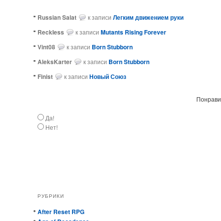
Russian Salat
к записи
Легким движением руки
ReckIess
к записи
Mutants Rising Forever
Vint08
к записи
Born Stubborn
AleksKarter
к записи
Born Stubborn
Finist
к записи
Новый Союз
Понравил
Да!
Нет!
РУБРИКИ
After Reset RPG