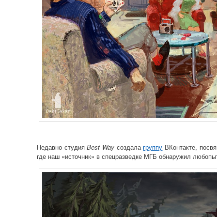
Недавно студия
Best Way
создала
группу
ВКонтакте, посв
где наш «источник» в спецразведке МГБ обнаружил любоп