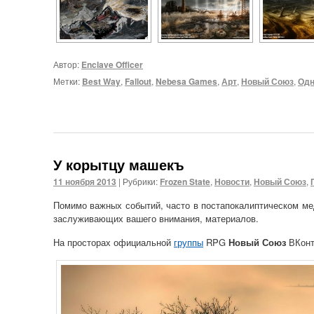
Автор:
Enclave Officer
Метки:
Best Way
,
Fallout
,
Nebesa Games
,
Арт
,
Новый Союз
,
Одн
У корытцу машекъ
11 ноября 2013
|
Рубрики:
Frozen State
,
Новости
,
Новый Союз
,
Помимо важных событий, часто в постапокалиптическом ме
заслуживающих вашего внимания, материалов.
На просторах официальной
группы
RPG
Новый Союз
ВКонт