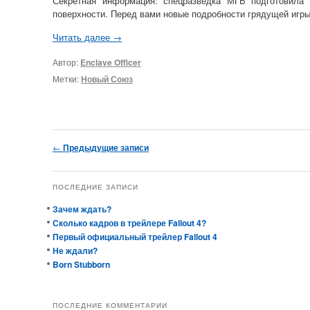
Секретная информация: спецразведка МГБ подготовила 
поверхности. Перед вами новые подробности грядущей игр
Читать далее
→
Автор:
Enclave Officer
Метки:
Новый Союз
Навигация по записям
←
Предыдущие записи
ПОСЛЕДНИЕ ЗАПИСИ
Зачем ждать?
Сколько кадров в трейлере Fallout 4?
Первый официальный трейлер Fallout 4
Не ждали?
Born Stubborn
ПОСЛЕДНИЕ КОММЕНТАРИИ