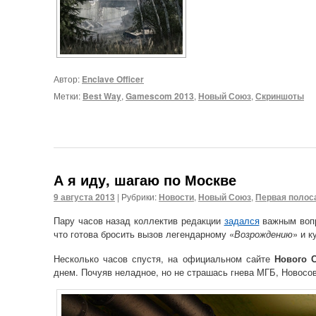
Автор:
Enclave Officer
Метки:
Best Way
,
Gamescom 2013
,
Новый Союз
,
Скриншоты
А я иду, шагаю по Москве
9 августа 2013
|
Рубрики:
Новости
,
Новый Союз
,
Первая полос
Пару часов назад коллектив редакции
задался
важным вопр
что готова бросить вызов легендарному «
Возрождению
» и 
Несколько часов спустя, на официальном сайте
Нового 
днем. Почуяв неладное, но не страшась гнева МГБ, Новос