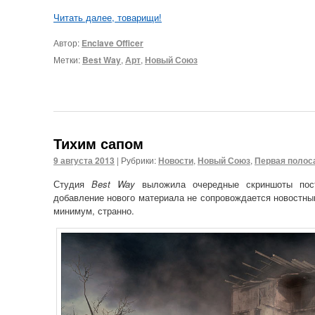
Читать далее, товарищи!
Автор:
Enclave Officer
Метки:
Best Way
,
Арт
,
Новый Союз
Тихим сапом
9 августа 2013
|
Рубрики:
Новости
,
Новый Союз
,
Первая полос
Студия
Best Way
выложила очередные скриншоты пост
добавление нового материала не сопровождается новостны
минимум, странно.