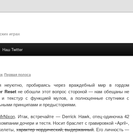
ских играх
Наш Twitter
му
ти
,
Первая полоса
я неуютно, пробираясь через враждебный мир в гордом
er Reset
не обошли этот вопрос стороной — нам обещаны не
 и текстур с функцией мулов, а полноценные спутники с
ьными принципами и предысториями.
MrNixon
. Итак, встречайте — Derrick Hawk, отец-одиночка 42
омпании дочери и тестя. Носит браслет с гравировкой «April»,
келеты,
характер нордический, выдержанный
. Его личность —