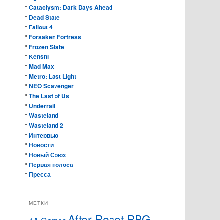
Cataclysm: Dark Days Ahead
Dead State
Fallout 4
Forsaken Fortress
Frozen State
Kenshi
Mad Max
Metro: Last Light
NEO Scavenger
The Last of Us
Underrail
Wasteland
Wasteland 2
Интервью
Новости
Новый Союз
Первая полоса
Пресса
МЕТКИ
After Reset RPG