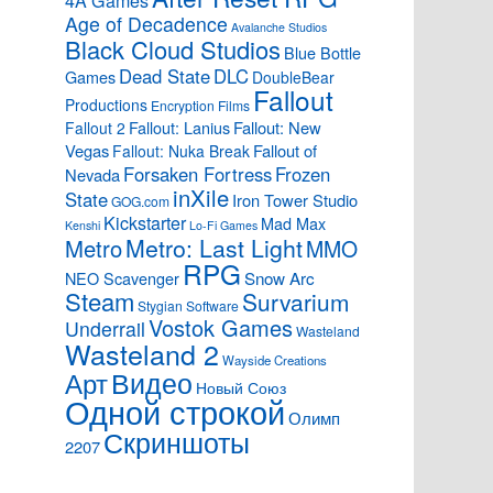
4A Games
Age of Decadence
Avalanche Studios
Black Cloud Studios
Blue Bottle
Dead State
DLC
Games
DoubleBear
Fallout
Productions
Encryption Films
Fallout: Lanius
Fallout: New
Fallout 2
Vegas
Fallout of
Fallout: Nuka Break
Forsaken Fortress
Frozen
Nevada
inXile
State
Iron Tower Studio
GOG.com
Kickstarter
Mad Max
Kenshi
Lo-Fi Games
Metro: Last Light
Metro
MMO
RPG
Snow Arc
NEO Scavenger
Steam
Survarium
Stygian Software
Vostok Games
Underrail
Wasteland
Wasteland 2
Wayside Creations
Видео
Арт
Новый Союз
Одной строкой
Олимп
Скриншоты
2207