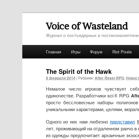
Voice of Wasteland
Журнал о постъядерных и постапокалиптиче
Главное меню
Главная
Игры
Форум
Riot Pixels
Перейти к основному содержимому
Перейти к дополнительному содержимо
The Spirit of the Hawk
8 февраля 2014
|
Рубрики:
After Reset RPG
,
Новос
Немалое число игроков чувствует себ
одиночестве. Разработчики sci-fi RPG
Aft
просто бессловесные наборы полигонов
уникальными характерами, целями, морал
Одного из них нам любезно
представил
лет, проживающий на отдаленном ранчо в к
из одежды предпочитает архаичные экзос