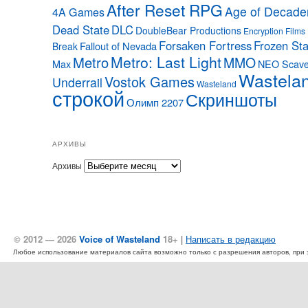
After Reset RPG
Age of Decade
4A Games
Dead State
DLC
DoubleBear Productions
Encryption Films
Forsaken Fortress
Frozen Sta
Fallout of Nevada
Break
Metro: Last Light
Metro
MMO
Max
NEO Scave
Wastela
Vostok Games
Underrail
Wasteland
строкой
Скриншоты
Олимп 2207
АРХИВЫ
Архивы
© 2012 — 2026
Voice of Wasteland
18+
|
Написать в редакцию
Любое использование материалов сайта возможно только с разрешения авторов, при эт