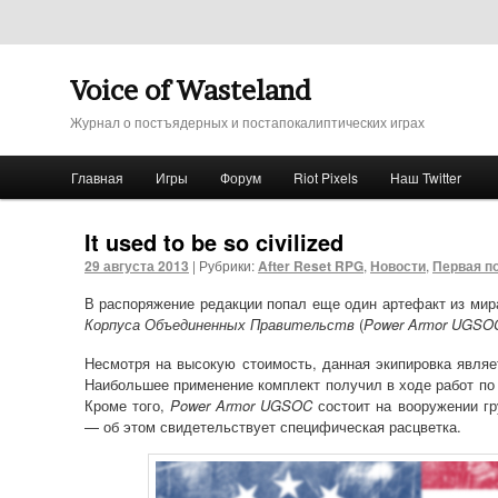
Voice of Wasteland
Журнал о постъядерных и постапокалиптических играх
Главное меню
Главная
Игры
Форум
Riot Pixels
Наш Twitter
Перейти к основному содержимому
Перейти к дополнительному содержимому
It used to be so civilized
29 августа 2013
|
Рубрики:
After Reset RPG
,
Новости
,
Первая п
В распоряжение редакции попал еще один артефакт из мира
Корпуса Объединенных Правительств
(
Power Armor UGSO
Несмотря на высокую стоимость, данная экипировка явля
Наибольшее применение комплект получил в ходе работ по
Кроме того,
Power Armor UGSOC
состоит на вооружении гр
— об этом свидетельствует специфическая расцветка.