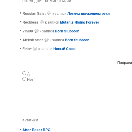
ПОСЛЕДНИЕ КОММЕНТАРИИ
Russian Salat
к записи
Легким движением руки
ReckIess
к записи
Mutants Rising Forever
Vint08
к записи
Born Stubborn
AleksKarter
к записи
Born Stubborn
Finist
к записи
Новый Союз
Понравил
Да!
Нет!
РУБРИКИ
After Reset RPG