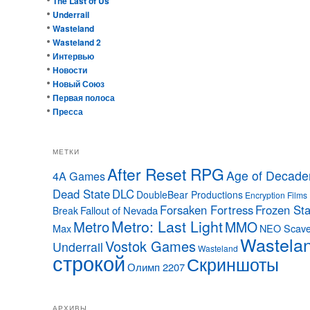
The Last of Us
Underrail
Wasteland
Wasteland 2
Интервью
Новости
Новый Союз
Первая полоса
Пресса
МЕТКИ
After Reset RPG
Age of Decade
4A Games
Dead State
DLC
DoubleBear Productions
Encryption Films
Forsaken Fortress
Frozen Sta
Fallout of Nevada
Break
Metro: Last Light
Metro
MMO
Max
NEO Scave
Wastela
Vostok Games
Underrail
Wasteland
строкой
Скриншоты
Олимп 2207
АРХИВЫ