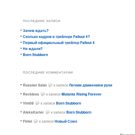
ПОСЛЕДНИЕ ЗАПИСИ
Зачем ждать?
Сколько кадров в трейлере Fallout 4?
Первый официальный трейлер Fallout 4
Не ждали?
Born Stubborn
ПОСЛЕДНИЕ КОММЕНТАРИИ
Russian Salat
к записи
Легким движением руки
ReckIess
к записи
Mutants Rising Forever
Vint08
к записи
Born Stubborn
AleksKarter
к записи
Born Stubborn
Finist
к записи
Новый Союз
Понравил