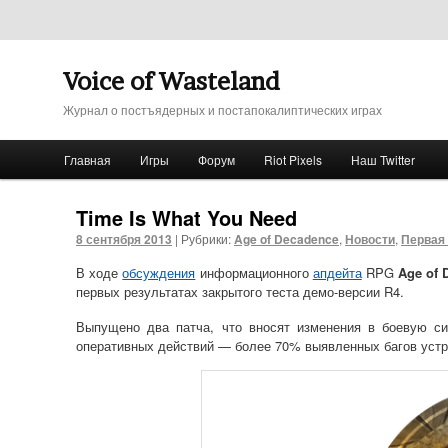
Voice of Wasteland
Журнал о постъядерных и постапокалиптических играх
Главное меню
Главная
Игры
Форум
Riot Pixels
Наш Twitter
Перейти к основному содержимому
Перейти к дополнительному содержимому
Time Is What You Need
8 сентября 2013
|
Рубрики:
Age of Decadence
,
Новости
,
Первая
В ходе
обсуждения
информационного
апдейта
RPG
Age of 
первых результатах закрытого теста демо-версии R4.
Выпущено два патча, что вносят изменения в боевую си
оперативных действий — более 70% выявленных багов устр