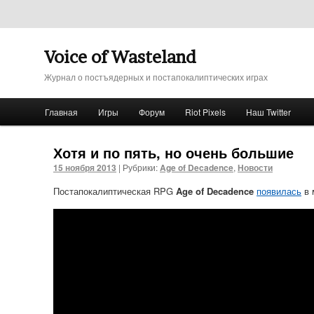
Voice of Wasteland
Журнал о постъядерных и постапокалиптических играх
Главное меню
Главная
Игры
Форум
Riot Pixels
Наш Twitter
Перейти к основному содержимому
Перейти к дополнительному содержимому
Хотя и по пять, но очень большие
15 ноября 2013
|
Рубрики:
Age of Decadence
,
Новости
Постапокалиптическая RPG
Age of Decadence
появилась
в 