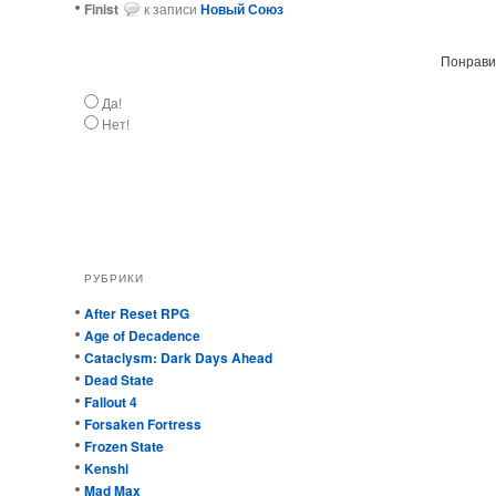
Finist
к записи
Новый Союз
Понравил
Да!
Нет!
РУБРИКИ
After Reset RPG
Age of Decadence
Cataclysm: Dark Days Ahead
Dead State
Fallout 4
Forsaken Fortress
Frozen State
Kenshi
Mad Max