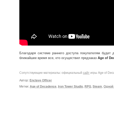
Благодаря системе раннего доступа покупателям будет 
ближайшее время все, кто осуществил предзаказ
Age of De
Сопутствующие материалы: официальный
сайт
игры Age of Dec
Автор:
Enclave Officer
Метки:
Age of Decadence
,
Iron Tower Studio
,
RPG
,
Steam
,
Одной 