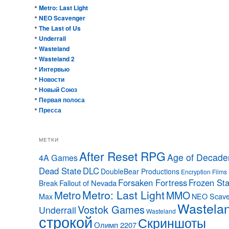
Metro: Last Light
NEO Scavenger
The Last of Us
Underrail
Wasteland
Wasteland 2
Интервью
Новости
Новый Союз
Первая полоса
Пресса
МЕТКИ
After Reset RPG
Age of Decade
4A Games
Dead State
DLC
DoubleBear Productions
Encryption Films
Forsaken Fortress
Frozen Sta
Fallout of Nevada
Break
Metro: Last Light
Metro
MMO
Max
NEO Scave
Wastela
Vostok Games
Underrail
Wasteland
строкой
Скриншоты
Олимп 2207