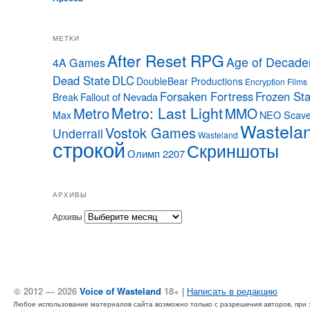
МЕТКИ
After Reset RPG
Age of Decade
4A Games
Dead State
DLC
DoubleBear Productions
Encryption Films
Forsaken Fortress
Frozen Sta
Fallout of Nevada
Break
Metro: Last Light
Metro
MMO
Max
NEO Scave
Wastela
Vostok Games
Underrail
Wasteland
строкой
Скриншоты
Олимп 2207
АРХИВЫ
Архивы
© 2012 — 2026
Voice of Wasteland
18+
|
Написать в редакцию
Любое использование материалов сайта возможно только с разрешения авторов, при эт