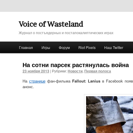
Voice of Wasteland
Журнал о постъядерных и постапокалиптических играх
Главное меню
Главная
Игры
Форум
Riot Pixels
Наш Twitter
Перейти к основному содержимому
Перейти к дополнительному содержимому
На сотни парсек растянулась война
23 ноября 2013
|
Рубрики:
Новости
,
Первая полоса
На
странице
фан-фильма
Fallout: Lanius
в Facebook появ
анонс.