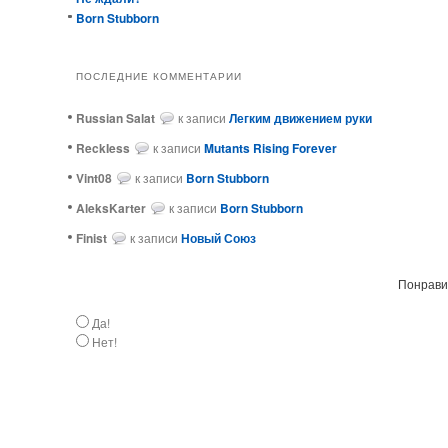
Born Stubborn
ПОСЛЕДНИЕ КОММЕНТАРИИ
Russian Salat
к записи
Легким движением руки
ReckIess
к записи
Mutants Rising Forever
Vint08
к записи
Born Stubborn
AleksKarter
к записи
Born Stubborn
Finist
к записи
Новый Союз
Понравил
Да!
Нет!