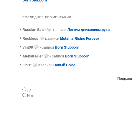
ПОСЛЕДНИЕ КОММЕНТАРИИ
Russian Salat
к записи
Легким движением руки
ReckIess
к записи
Mutants Rising Forever
Vint08
к записи
Born Stubborn
AleksKarter
к записи
Born Stubborn
Finist
к записи
Новый Союз
Понравил
Да!
Нет!