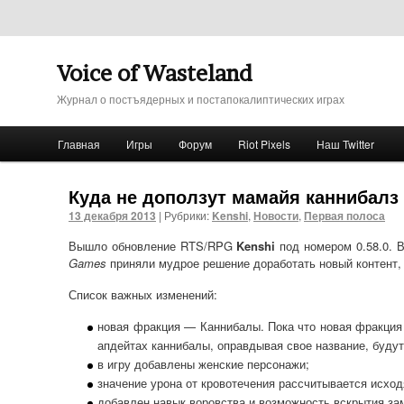
Voice of Wasteland
Журнал о постъядерных и постапокалиптических играх
Главное меню
Главная
Игры
Форум
Riot Pixels
Наш Twitter
Перейти к основному содержимому
Перейти к дополнительному содержимому
Куда не доползут мамайя каннибалз
13 декабря 2013
|
Рубрики:
Kenshi
,
Новости
,
Первая полоса
Вышло обновление RTS/RPG
Kenshi
под номером 0.58.0. 
Games
приняли мудрое решение доработать новый контент, 
Список важных изменений:
новая фракция — Каннибалы. Пока что новая фракция
апдейтах каннибалы, оправдывая свое название, будут
в игру добавлены женские персонажи;
значение урона от кровотечения рассчитывается исход
добавлен навык воровства и возможность вскрытия за