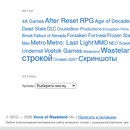
МЕТКИ
After Reset RPG
Age of Decade
4A Games
Dead State
DLC
DoubleBear Productions
Encryption Films
Forsaken Fortress
Frozen Sta
Fallout of Nevada
Break
Metro: Last Light
Metro
MMO
Max
NEO Scave
Wastela
Vostok Games
Underrail
Wasteland
строкой
Скриншоты
Олимп 2207
АРХИВЫ
Архивы
© 2012 — 2026
Voice of Wasteland
18+
|
Написать в редакцию
Любое использование материалов сайта возможно только с разрешения авторов, при эт