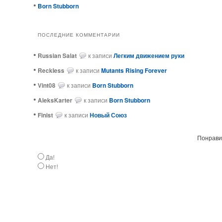
Born Stubborn
ПОСЛЕДНИЕ КОММЕНТАРИИ
Russian Salat
к записи
Легким движением руки
ReckIess
к записи
Mutants Rising Forever
Vint08
к записи
Born Stubborn
AleksKarter
к записи
Born Stubborn
Finist
к записи
Новый Союз
Понравил
Да!
Нет!