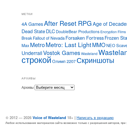
МЕТКИ
After Reset RPG
Age of Decade
4A Games
Dead State
DLC
DoubleBear Productions
Encryption Films
Forsaken Fortress
Frozen Sta
Fallout of Nevada
Break
Metro: Last Light
Metro
MMO
Max
NEO Scave
Wastela
Vostok Games
Underrail
Wasteland
строкой
Скриншоты
Олимп 2207
АРХИВЫ
Архивы
© 2012 — 2026
Voice of Wasteland
18+
|
Написать в редакцию
Любое использование материалов сайта возможно только с разрешения авторов, при эт