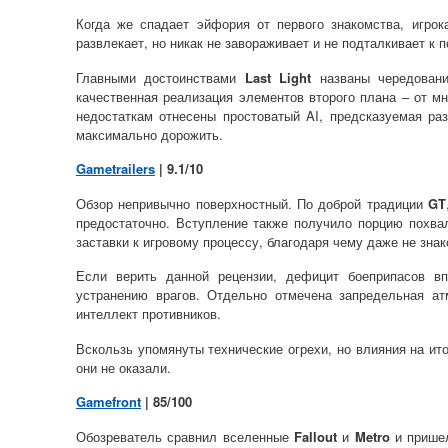
Когда же спадает эйфория от первого знакомства, игро
развлекает, но никак не завораживает и не подталкивает к
Главными достоинствами
Last Light
названы чередовани
качественная реализация элементов второго плана – от 
недостаткам отнесены простоватый AI, предсказуемая ра
максимально дорожить.
Gametrailers
| 9.1/10
Обзор непривычно поверхностный. По доброй традиции
GT
предостаточно. Вступление также получило порцию похва
заставки к игровому процессу, благодаря чему даже не зна
Если верить данной рецензии, дефицит боеприпасов в
устранению врагов. Отдельно отмечена запредельная ат
интеллект противников.
Вскользь упомянуты технические огрехи, но влияния на ит
они не оказали.
Gamefront
| 85/100
Обозреватель сравнил вселенные
Fallout
и
Metro
и пришел