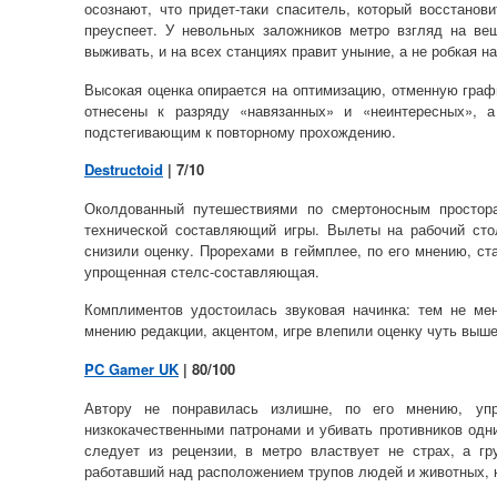
осознают, что придет-таки спаситель, который восстано
преуспеет. У невольных заложников метро взгляд на ве
выживать, и на всех станциях правит уныние, а не робкая н
Высокая оценка опирается на оптимизацию, отменную гра
отнесены к разряду «навязанных» и «неинтересных», 
подстегивающим к повторному прохождению.
Destructoid
| 7/10
Околдованный путешествиями по смертоносным простор
технической составляющий игры. Вылеты на рабочий сто
снизили оценку. Прорехами в геймплее, по его мнению, с
упрощенная стелс-составляющая.
Комплиментов удостоилась звуковая начинка: тем не мен
мнению редакции, акцентом, игре влепили оценку чуть выше
PC Gamer UK
| 80/100
Автору не понравилась излишне, по его мнению, упр
низкокачественными патронами и убивать противников одни
следует из рецензии, в метро властвует не страх, а г
работавший над расположением трупов людей и животных, к