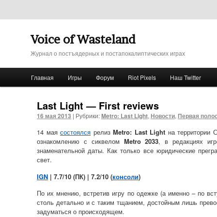
Voice of Wasteland
Журнал о постъядерных и постапокалиптических играх
Главное меню
Главная
Игры
Форум
Riot Pixels
Наш Twitter
Перейти к основному содержимому
Перейти к дополнительному содержимому
Last Light — First reviews
16 мая 2013
|
Рубрики:
Metro: Last Light
,
Новости
,
Первая поло
14 мая
состоялся
релиз
Metro: Last Light
на территории С
ознакомлению с сиквелом
Metro 2033
, в редакциях иг
знаменательной даты. Как только все юридические прегр
свет.
IGN
| 7.7/10 (ПК) | 7.2/10 (
консоли
)
По их мнению, встретив игру по одежке (а именно – по вс
столь детально и с таким тщанием, достойным лишь прево
задуматься о происходящем.