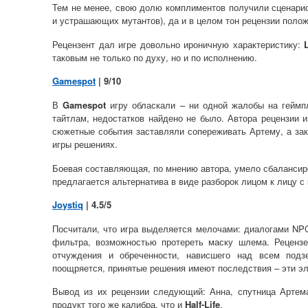
Тем не менее, свою долю комплиментов получили сценари
и устрашающих мутантов), да и в целом тон рецензии поло
Рецензент дал игре довольно ироничную характеристику:
таковым не только по духу, но и по исполнению.
Gamespot
| 9/10
В
Gamespot
игру обласкали – ни одной жалобы на геймп
тайтлам, недостатков найдено не было. Автора рецензии и
сюжетные события заставляли сопереживать Артему, а зак
игры решениях.
Боевая составляющая, по мнению автора, умело сбаланси
предлагается альтернатива в виде разборок лицом к лицу с
Joystiq
| 4.5/5
Посчитали, что игра выделяется мелочами: диалогами NP
фильтра, возможностью протереть маску шлема. Рецензе
отчуждения и обреченности, нависшего над всем подз
поощряется, принятые решения имеют последствия – эти эл
Вывод из их рецензии следующий: Анна, спутница Артем
продукт того же калибра, что и
Half-Life
.