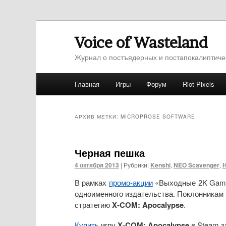
Voice of Wasteland
Журнал о постъядерных и постапокалиптиче
Главное меню
Главная
Игры
Форум
Riot Pixels
Перейти к основному содержимому
Перейти к дополнительному содержимо
АРХИВ МЕТКИ:
MICROPROSE SOFTWARE
Черная пешка
4 октября 2013
|
Рубрики:
Kenshi
,
NEO Scavenger
,
Н
В рамках
промо-акции
«Выходные 2K Games»
одноименного издательства. Поклонникам 
стратегию
X-COM: Apocalypse
.
Купить
игру
X-COM: Apocalypse
в Steam 