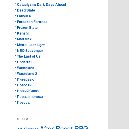
Cataclysm: Dark Days Ahead
Dead State
Fallout 4
Forsaken Fortress
Frozen State
Kenshi
Mad Max
Metro: Last Light
NEO Scavenger
The Last of Us
Underrail
Wasteland
Wasteland 2
Интервью
Новости
Новый Союз
Первая полоса
Пресса
МЕТКИ
After Reset RPG