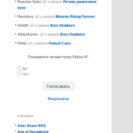
Russian Salat
к записи
Легким движением
руки
ReckIess
к записи
Mutants Rising Forever
Vint08
к записи
Born Stubborn
AleksKarter
к записи
Born Stubborn
Finist
к записи
Новый Союз
Понравился ли вам тизер Fallout 4?
Да!
Нет!
Результаты
РУБРИКИ
After Reset RPG
Age of Decadence