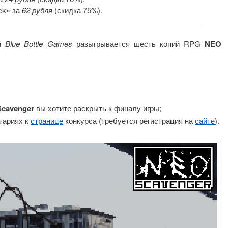
ck» за
62 рубля
(скидка 75%).
и
Blue Bottle Games
разыгрывается шесть копий RPG
NEO
;
cavenger
вы хотите раскрыть к финалу игры;
тариях к
странице
конкурса (требуется регистрация на
сайте
).