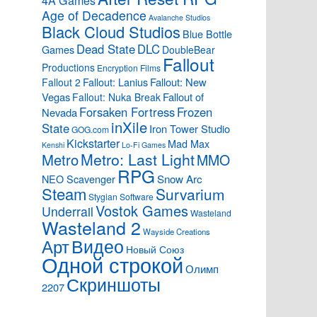
4A Games
Age of Decadence
Avalanche Studios
Black Cloud Studios
Blue Bottle
Dead State
DLC
Games
DoubleBear
Fallout
Productions
Encryption Films
Fallout: Lanius
Fallout: New
Fallout 2
Vegas
Fallout of
Fallout: Nuka Break
Forsaken Fortress
Frozen
Nevada
inXile
State
Iron Tower Studio
GOG.com
Kickstarter
Mad Max
Kenshi
Lo-Fi Games
Metro: Last Light
Metro
MMO
RPG
Snow Arc
NEO Scavenger
Steam
Survarium
Stygian Software
Vostok Games
Underrail
Wasteland
Wasteland 2
Wayside Creations
Видео
Арт
Новый Союз
Одной строкой
Олимп
Скриншоты
2207