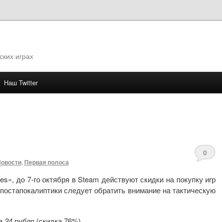
ских играх
Наш Twitter
му
0
овости
,
Первая полоса
, до 7-го октября в Steam действуют скидки на покупку игр
постапокалиптики следует обратить внимание на тактическую
за
24 рубля
(скидка 76%).