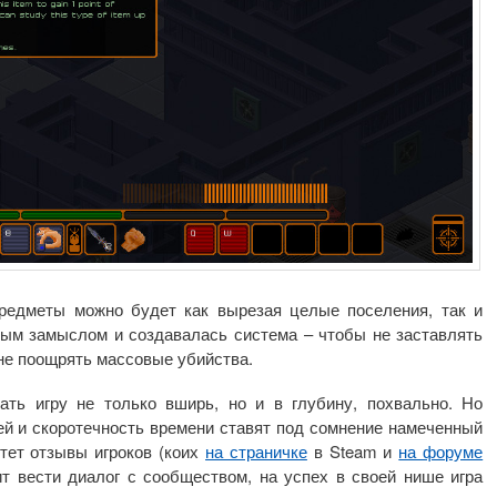
редметы можно будет как вырезая целые поселения, так и
ным замыслом и создавалась система – чтобы не заставлять
 не поощрять массовые убийства.
ать игру не только вширь, но и в глубину, похвально. Но
ей и скоротечность времени ставят под сомнение намеченный
тет отзывы игроков (коих
на страничке
в Steam и
на форуме
т вести диалог с сообществом, на успех в своей нише игра