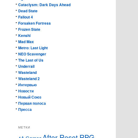
Cataclysm: Dark Days Ahead
Dead State
Fallout 4
Forsaken Fortress
Frozen State
Kenshi
Mad Max
Metro: Last Light
NEO Scavenger
The Last of Us
Underrail
Wasteland
Wasteland 2
Интервью
Новости
Новый Союз
Первая полоса
Пресса
МЕТКИ
After Reset RPG