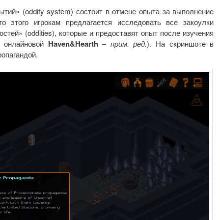
тий» (oddity system) состоит в отмене опыта за выполнение
то этого игрокам предлагается исследовать все закоулки
тей» (oddities), которые и предоставят опыт после изучения
 в онлайновой
Haven&Hearth
–
прим. ред.
). На скриншоте в
ропагандой.