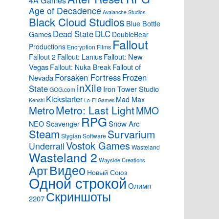
4A Games
Age of Decadence
Avalanche Studios
Black Cloud Studios
Blue Bottle
Dead State
DLC
Games
DoubleBear
Fallout
Productions
Encryption Films
Fallout: Lanius
Fallout: New
Fallout 2
Vegas
Fallout of
Fallout: Nuka Break
Forsaken Fortress
Frozen
Nevada
inXile
State
Iron Tower Studio
GOG.com
Kickstarter
Mad Max
Kenshi
Lo-Fi Games
Metro: Last Light
Metro
MMO
RPG
Snow Arc
NEO Scavenger
Steam
Survarium
Stygian Software
Vostok Games
Underrail
Wasteland
Wasteland 2
Wayside Creations
Видео
Арт
Новый Союз
Одной строкой
Олимп
Скриншоты
2207