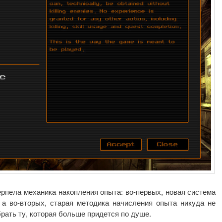
рпела механика накопления опыта: во-первых, новая система
 а во-вторых, старая методика начисления опыта никуда не
рать ту, которая больше придется по душе.