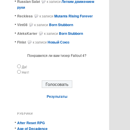
Russian Salat
к записи
Легким движением
руки
ReckIess
к записи
Mutants Rising Forever
Vint08
к записи
Born Stubborn
AleksKarter
к записи
Born Stubborn
Finist
к записи
Новый Союз
Понравился ли вам тизер Fallout 4?
Да!
Нет!
Результаты
РУБРИКИ
After Reset RPG
Age of Decadence