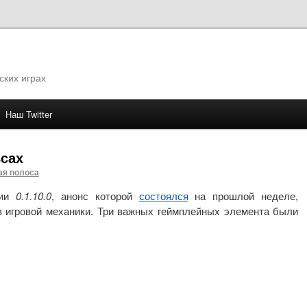
ских играх
Наш Twitter
му
сах
ая полоса
сии
0.1.10.0
, анонс которой
состоялся
на прошлой неделе,
в игровой механики. Три важных геймплейных элемента были