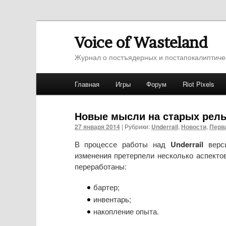
Voice of Wasteland
Журнал о постъядерных и постапокалиптиче
Главное меню
Главная
Игры
Форум
Riot Pixels
Перейти к основному содержимому
Перейти к дополнительному содержимо
Новые мысли на старых рель
27 января 2014
|
Рубрики:
Underrail
,
Новости
,
Перв
В процессе работы над
Underrail
вер
изменения претерпели несколько аспекто
переработаны:
бартер;
инвентарь;
накопление опыта.