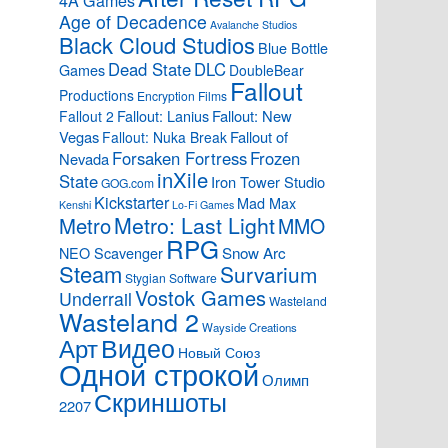
4A Games
Age of Decadence
Avalanche Studios
Black Cloud Studios
Blue Bottle
Dead State
DLC
Games
DoubleBear
Fallout
Productions
Encryption Films
Fallout: Lanius
Fallout: New
Fallout 2
Vegas
Fallout of
Fallout: Nuka Break
Forsaken Fortress
Frozen
Nevada
inXile
State
Iron Tower Studio
GOG.com
Kickstarter
Mad Max
Kenshi
Lo-Fi Games
Metro: Last Light
Metro
MMO
RPG
Snow Arc
NEO Scavenger
Steam
Survarium
Stygian Software
Vostok Games
Underrail
Wasteland
Wasteland 2
Wayside Creations
Видео
Арт
Новый Союз
Одной строкой
Олимп
Скриншоты
2207