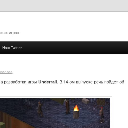
ских играх
Наш Twitter
му
 полоса
а разработки игры
Underrail
. В 14-ом выпуске речь пойдет об