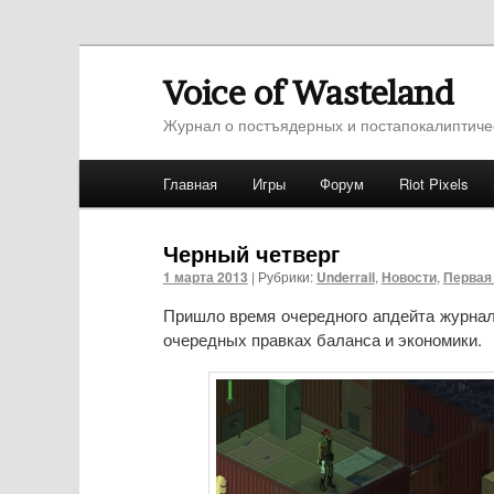
Voice of Wasteland
Журнал о постъядерных и постапокалиптиче
Главное меню
Главная
Игры
Форум
Riot Pixels
Перейти к основному содержимому
Перейти к дополнительному содержимо
Черный четверг
1 марта 2013
|
Рубрики:
Underrail
,
Новости
,
Первая
Пришло время очередного апдейта журнал
очередных правках баланса и экономики.