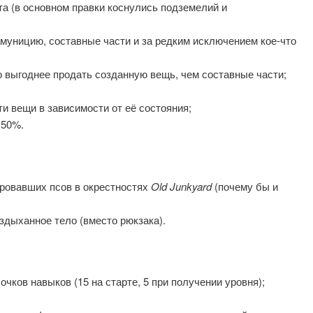
а (в основном правки коснулись подземелий и
амуницию, составные части и за редким исключением кое-что
о выгоднее продать созданную вещь, чем составные части;
и вещи в зависимости от её состояния;
 50%.
ровавших псов в окрестностях
Old Junkyard
(почему бы и
здыханное тело (вместо рюкзака).
ков навыков (15 на старте, 5 при получении уровня);