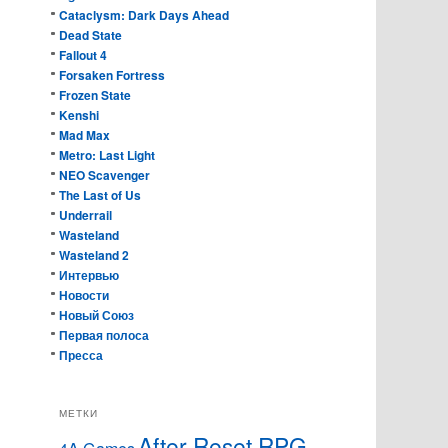
Cataclysm: Dark Days Ahead
Dead State
Fallout 4
Forsaken Fortress
Frozen State
Kenshi
Mad Max
Metro: Last Light
NEO Scavenger
The Last of Us
Underrail
Wasteland
Wasteland 2
Интервью
Новости
Новый Союз
Первая полоса
Пресса
МЕТКИ
After Reset RPG