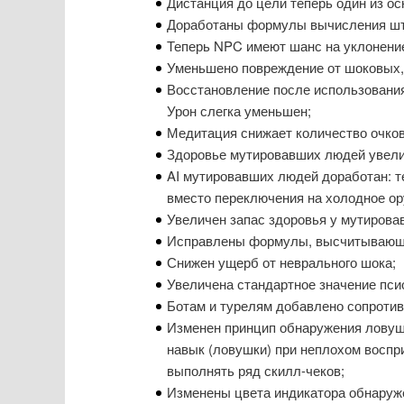
Дистанция до цели теперь один из о
Доработаны формулы вычисления шт
Теперь NPC имеют шанс на уклонение
Уменьшено повреждение от шоковых,
Восстановление после использования 
Урон слегка уменьшен;
Медитация снижает количество очко
Здоровье мутировавших людей увели
AI мутировавших людей доработан: т
вместо переключения на холодное ор
Увеличен запас здоровья у мутирова
Исправлены формулы, высчитывающи
Снижен ущерб от неврального шока;
Увеличена стандартное значение псио
Ботам и турелям добавлено сопротив
Изменен принцип обнаружения ловуше
навык (ловушки) при неплохом воспр
выполнять ряд скилл-чеков;
Изменены цвета индикатора обнаруже