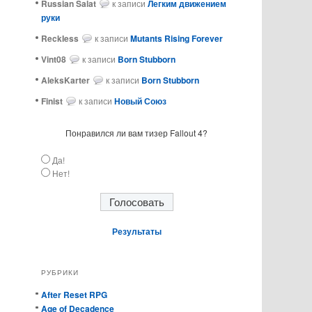
Russian Salat
к записи
Легким движением
руки
ReckIess
к записи
Mutants Rising Forever
Vint08
к записи
Born Stubborn
AleksKarter
к записи
Born Stubborn
Finist
к записи
Новый Союз
Понравился ли вам тизер Fallout 4?
Да!
Нет!
Результаты
РУБРИКИ
After Reset RPG
Age of Decadence