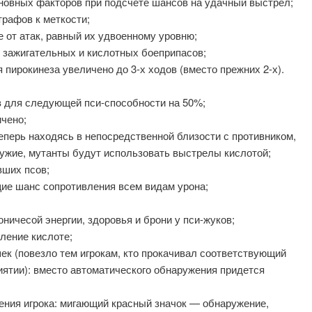
сновных факторов при подсчете шансов на удачный выстрел;
рафов к меткости;
 от атак, равный их удвоенному уровню;
 зажигательных и кислотных боеприпасов;
пирокинеза увеличено до 3-х ходов (вместо прежних 2-х).
в для следующей пси-способности на 50%;
чено;
еперь находясь в непосредственной близости с противником,
ужие, мутанты будут использовать выстрелы кислотой;
вших псов;
е шанс сопротивления всем видам урона;
ничесой энергии, здоровья и брони у пси-жуков;
ление кислоте;
к (повезло тем игрокам, кто прокачивал соответствующий
иятии): вместо автоматического обнаружения придется
ния игрока: мигающий красный значок — обнаружение,