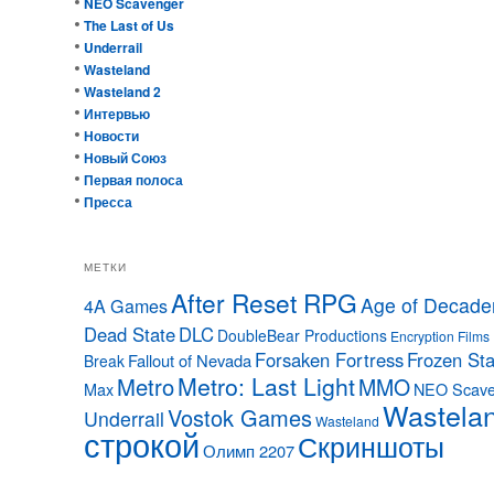
NEO Scavenger
The Last of Us
Underrail
Wasteland
Wasteland 2
Интервью
Новости
Новый Союз
Первая полоса
Пресса
МЕТКИ
After Reset RPG
Age of Decade
4A Games
Dead State
DLC
DoubleBear Productions
Encryption Films
Forsaken Fortress
Frozen Sta
Fallout of Nevada
Break
Metro: Last Light
Metro
MMO
Max
NEO Scave
Wastela
Vostok Games
Underrail
Wasteland
строкой
Скриншоты
Олимп 2207