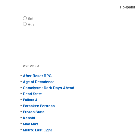
Понравил
Да!
Нет!
РУБРИКИ
After Reset RPG
Age of Decadence
Cataclysm: Dark Days Ahead
Dead State
Fallout 4
Forsaken Fortress
Frozen State
Kenshi
Mad Max
Metro: Last Light