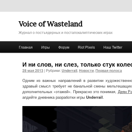
Voice of Wasteland
Журнал о постъядерных и постапокалиптических играх
Главное меню
Главная
Игры
Форум
Riot Pixels
Наш Twitter
Перейти к основному содержимому
Перейти к дополнительному содержимому
И ни слов, ни слез, только стук коле
28 мая 2013
|
Рубрики:
Underrail
,
Новости
,
Первая полоса
Одним из важных направлений в развитии художественно
здравый смысл требует не банальной смены мельтешащих
дополнительных «этажей». Прекрасно это понимая,
Деян Р
апдейте дневника разработки игры
Underrail
.