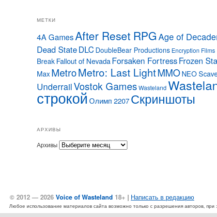
МЕТКИ
After Reset RPG
Age of Decade
4A Games
Dead State
DLC
DoubleBear Productions
Encryption Films
Forsaken Fortress
Frozen Sta
Fallout of Nevada
Break
Metro: Last Light
Metro
MMO
Max
NEO Scave
Wastela
Vostok Games
Underrail
Wasteland
строкой
Скриншоты
Олимп 2207
АРХИВЫ
Архивы
© 2012 — 2026
Voice of Wasteland
18+
|
Написать в редакцию
Любое использование материалов сайта возможно только с разрешения авторов, при эт