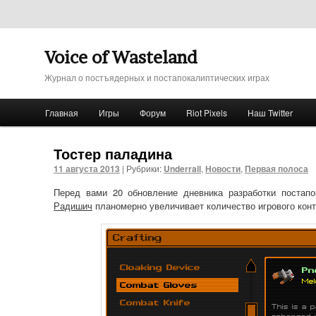
Voice of Wasteland
Журнал о постъядерных и постапокалиптических играх
Главное меню
Главная
Игры
Форум
Riot Pixels
Наш Twitter
Перейти к основному содержимому
Перейти к дополнительному содержимому
Тостер паладина
11 августа 2013
|
Рубрики:
Underrail
,
Новости
,
Первая полоса
Перед вами 20 обновление дневника разработки поста
Радишич
планомерно увеличивает количество игрового конте