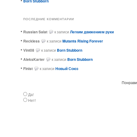
Born Stubborn
ПОСЛЕДНИЕ КОММЕНТАРИИ
Russian Salat
к записи
Легким движением руки
ReckIess
к записи
Mutants Rising Forever
Vint08
к записи
Born Stubborn
AleksKarter
к записи
Born Stubborn
Finist
к записи
Новый Союз
Понравил
Да!
Нет!