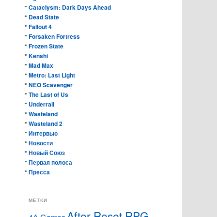
Cataclysm: Dark Days Ahead
Dead State
Fallout 4
Forsaken Fortress
Frozen State
Kenshi
Mad Max
Metro: Last Light
NEO Scavenger
The Last of Us
Underrail
Wasteland
Wasteland 2
Интервью
Новости
Новый Союз
Первая полоса
Пресса
МЕТКИ
After Reset RPG