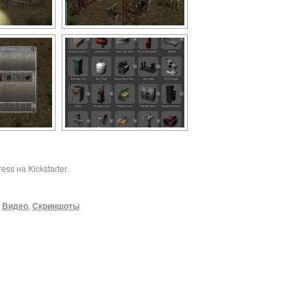
ess на Kickstarter.
,
Видео
,
Скриншоты