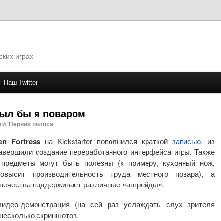
ских играх
Наш Twitter
му
ыл бы я поваром
ти
,
Первая полоса
en Fortress
на Kickstarter пополнился краткой
записью
, из
авершили создание переработанного интерфейса игры. Также
 предметы могут быть полезны (к примеру, кухонный нож,
высит производительность труда местного повара), а
овечества поддерживает различные «апгрейды».
видео-демонстрация (на сей раз услаждать слух зрителя
 несколько скриншотов.