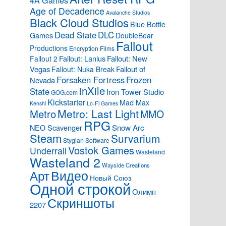
4A Games
Age of Decadence
Avalanche Studios
Black Cloud Studios
Blue Bottle
Dead State
DLC
Games
DoubleBear
Fallout
Productions
Encryption Films
Fallout: Lanius
Fallout: New
Fallout 2
Vegas
Fallout of
Fallout: Nuka Break
Forsaken Fortress
Frozen
Nevada
inXile
State
Iron Tower Studio
GOG.com
Kickstarter
Mad Max
Kenshi
Lo-Fi Games
Metro: Last Light
Metro
MMO
RPG
Snow Arc
NEO Scavenger
Steam
Survarium
Stygian Software
Vostok Games
Underrail
Wasteland
Wasteland 2
Wayside Creations
Видео
Арт
Новый Союз
Одной строкой
Олимп
Скриншоты
2207