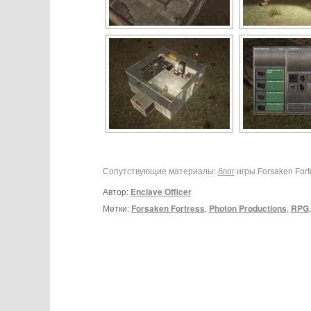
Сопутствующие материалы:
блог
игры Forsaken Fortr
Автор:
Enclave Officer
Метки:
Forsaken Fortress
,
Photon Productions
,
RPG