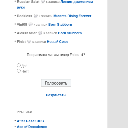
Russian Salat
к записи
Легким движением
руки
ReckIess
к записи
Mutants Rising Forever
Vint08
к записи
Born Stubborn
AleksKarter
к записи
Born Stubborn
Finist
к записи
Новый Союз
Понравился ли вам тизер Fallout 4?
Да!
Нет!
Результаты
РУБРИКИ
After Reset RPG
Age of Decadence