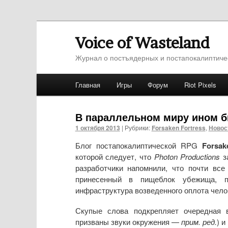
Voice of Wasteland
Журнал о постъядерных и постапокалиптиче
Главное меню
Главная
Игры
Форум
Riot Pixels
Перейти к основному содержимому
Перейти к дополнительному содержимо
В параллельном миру ином б
1 октября 2013
|
Рубрики:
Forsaken Fortress
,
Новос
Блог постапокалиптической RPG
Forsak
которой следует, что
Photon Productions
з
разработчики напомнили, что почти все
принесенный в пищеблок убежища, по
инфраструктура возведенного оплота чел
Скупые слова подкрепляет очередная 
призваны звуки окружения —
прим. ред.
) и