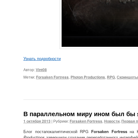
Узнать подробности
Автор:
Vint08
Метки:
Forsaken Fortress
,
Photon Productions
,
RPG
,
Скриншоты
В параллельном миру ином был бы 
1 октября 2013
|
Рубрики:
Forsaken Fortress
,
Новости
,
Первая 
Блог постапокалиптической RPG
Forsaken Fortress
на K
Productions
завершили создание переработанного интерфейс