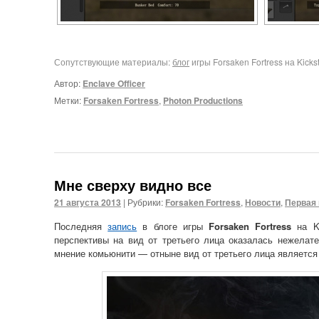
Сопутствующие материалы:
блог
игры Forsaken Fortress на Kickst
Автор:
Enclave Officer
Метки:
Forsaken Fortress
,
Photon Productions
Мне сверху видно все
21 августа 2013
|
Рубрики:
Forsaken Fortress
,
Новости
,
Первая
Последняя
запись
в блоге игры
Forsaken Fortress
на Ki
перспективы на вид от третьего лица оказалась нежела
мнение комьюнити — отныне вид от третьего лица являетс