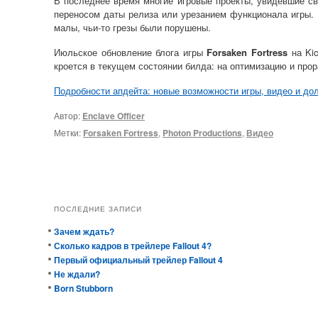
В последнее время многие игровые проекты, увидевшие све
переносом даты релиза или урезанием функционала игры.
малы, чьи-то грезы были порушены.
Июльское обновление блога игры
Forsaken Fortress
на Kic
кроется в текущем состоянии билда: на оптимизацию и прор
Подробности апдейта: новые возможности игры, видео и д
Автор:
Enclave Officer
Метки:
Forsaken Fortress
,
Photon Productions
,
Видео
ПОСЛЕДНИЕ ЗАПИСИ
Зачем ждать?
Сколько кадров в трейлере Fallout 4?
Первый официальный трейлер Fallout 4
Не ждали?
Born Stubborn