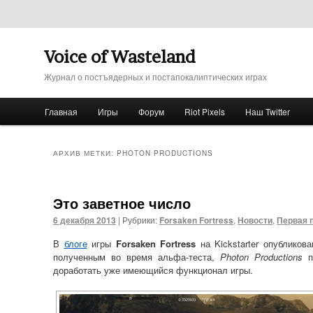
Voice of Wasteland
Журнал о постъядерных и постапокалиптических играх
Главное меню
Главная
Игры
Форум
Riot Pixels
Наш Twitter
Перейти к основному содержимому
Перейти к дополнительному содержимому
АРХИВ МЕТКИ:
PHOTON PRODUCTIONS
Это заветное число
6 декабря 2013
|
Рубрики:
Forsaken Fortress
,
Новости
,
Первая 
В
блоге
игры
Forsaken Fortress
на Kickstarter опублико
полученным во время альфа-теста,
Photon Productions
п
доработать уже имеющийся функционал игры.