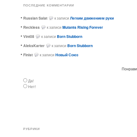
ПОСЛЕДНИЕ КОММЕНТАРИИ
Russian Salat
к записи
Легким движением руки
ReckIess
к записи
Mutants Rising Forever
Vint08
к записи
Born Stubborn
AleksKarter
к записи
Born Stubborn
Finist
к записи
Новый Союз
Понравил
Да!
Нет!
РУБРИКИ