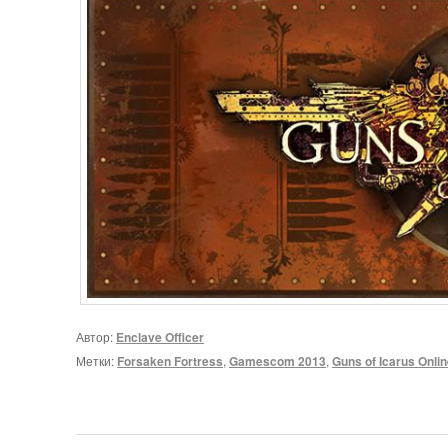
Автор:
Enclave Officer
Метки:
Forsaken Fortress
,
Gamescom 2013
,
Guns of Icarus Onli