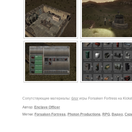
Сопутствующие материалы:
блог
игры Forsaken Fortress на Kickst
Автор:
Enclave Officer
Метки:
Forsaken Fortress
,
Photon Productions
,
RPG
,
Видео
,
Скр