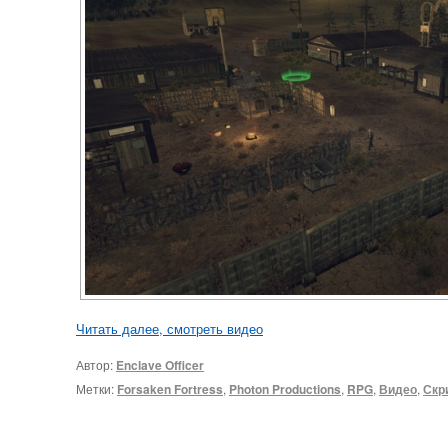
Читать далее, смотреть видео
Автор:
Enclave Officer
Метки:
Forsaken Fortress
,
Photon Productions
,
RPG
,
Видео
,
Скр