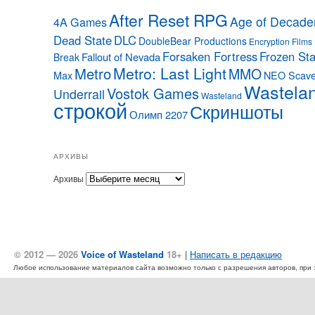
After Reset RPG
Age of Decade
4A Games
Dead State
DLC
DoubleBear Productions
Encryption Films
Forsaken Fortress
Frozen Sta
Fallout of Nevada
Break
Metro: Last Light
Metro
MMO
Max
NEO Scave
Wastela
Vostok Games
Underrail
Wasteland
строкой
Скриншоты
Олимп 2207
АРХИВЫ
Архивы
© 2012 — 2026
Voice of Wasteland
18+
|
Написать в редакцию
Любое использование материалов сайта возможно только с разрешения авторов, при эт