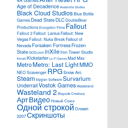
4A Games
Age of Decadence
Avalanche Studios
Black Cloud Studios
Blue Bottle
Dead State
DLC
Games
DoubleBear
Fallout
Productions
Encryption Films
Fallout: Lanius
Fallout: New
Fallout 2
Vegas
Fallout of
Fallout: Nuka Break
Forsaken Fortress
Frozen
Nevada
inXile
State
Iron Tower Studio
GOG.com
Kickstarter
Mad Max
Kenshi
Lo-Fi Games
Metro: Last Light
Metro
MMO
RPG
Snow Arc
NEO Scavenger
Steam
Survarium
Stygian Software
Vostok Games
Underrail
Wasteland
Wasteland 2
Wayside Creations
Видео
Арт
Новый Союз
Одной строкой
Олимп
Скриншоты
2207