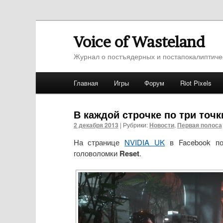
Voice of Wasteland
Журнал о постъядерных и постапокалиптиче
Главное меню
Главная
Игры
Форум
Riot Pixels
Перейти к основному содержимому
Перейти к дополнительному содержимо
В каждой строчке по три точк
2 декабря 2013
|
Рубрики:
Новости
,
Первая полоса
На странице
NVIDIA UK
в Facebook по
головоломки
Reset
.