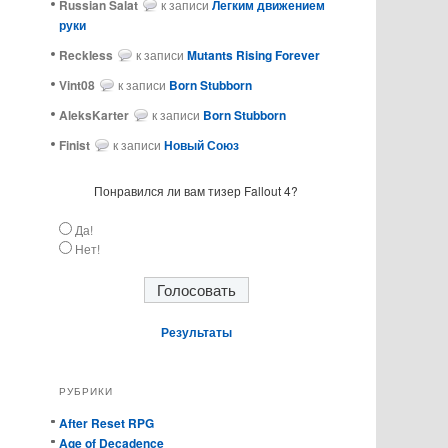
Russian Salat
к записи
Легким движением
руки
ReckIess
к записи
Mutants Rising Forever
Vint08
к записи
Born Stubborn
AleksKarter
к записи
Born Stubborn
Finist
к записи
Новый Союз
Понравился ли вам тизер Fallout 4?
Да!
Нет!
Результаты
РУБРИКИ
After Reset RPG
Age of Decadence