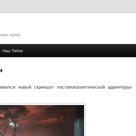
ских играх
Наш Twitter
му
и
явился новый скриншот постапокалиптической адвенчуры/