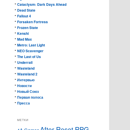
Cataclysm: Dark Days Ahead
Dead State
Fallout 4
Forsaken Fortress
Frozen State
Kenshi
Mad Max
Metro: Last Light
NEO Scavenger
The Last of Us
Underrail
Wasteland
Wasteland 2
Интервью
Новости
Новый Союз
Первая полоса
Пресса
МЕТКИ
After Reset RPG