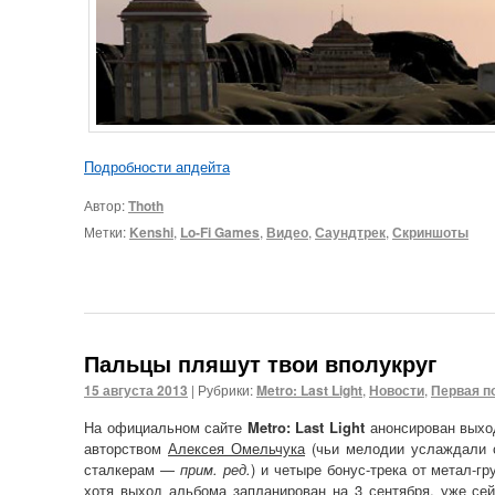
Подробности апдейта
Автор:
Thoth
Метки:
Kenshi
,
Lo-Fi Games
,
Видео
,
Саундтрек
,
Скриншоты
Пальцы пляшут твои вполукруг
15 августа 2013
|
Рубрики:
Metro: Last Light
,
Новости
,
Первая п
На официальном сайте
Metro: Last Light
анонсирован выход
авторством
Алексея Омельчука
(чьи мелодии услаждали с
сталкерам —
прим. ред.
) и четыре бонус-трека от метал-г
хотя выход альбома запланирован на 3 сентября, уже се