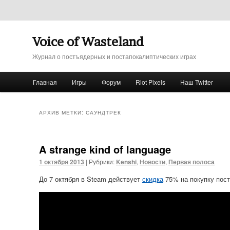
Voice of Wasteland
Журнал о постъядерных и постапокалиптических играх
Главное меню
Главная
Игры
Форум
Riot Pixels
Наш Twitter
Перейти к основному содержимому
Перейти к дополнительному содержимому
АРХИВ МЕТКИ:
САУНДТРЕК
A strange kind of language
1 октября 2013
|
Рубрики:
Kenshi
,
Новости
,
Первая полоса
До 7 октября в Steam действует
скидка
75% на покупку пос