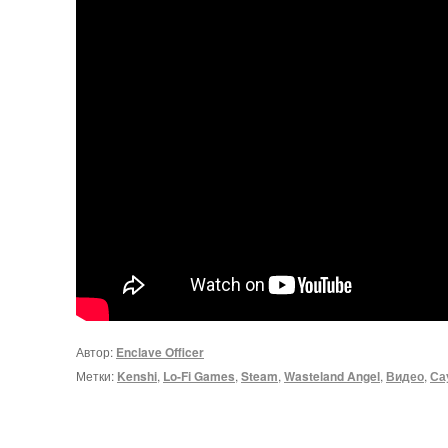
Автор:
Enclave Officer
Метки:
Kenshi
,
Lo-Fi Games
,
Steam
,
Wasteland Angel
,
Видео
,
Са