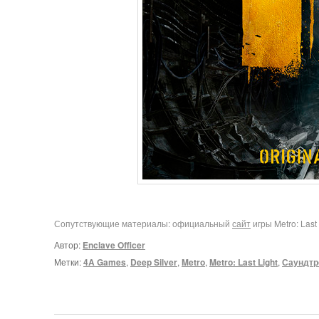
Сопутствующие материалы: официальный
сайт
игры Metro: Last 
Автор:
Enclave Officer
Метки:
4A Games
,
Deep Silver
,
Metro
,
Metro: Last Light
,
Саундтр