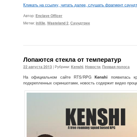
Кликать на ссылку, читать далее, слушать фрагмент саунд
Автор:
Enclave Officer
Метки:
inXile
,
Wasteland 2
,
Саундтрек
Лопаются стекла от температур
22 августа 2013
|
Рубрики:
Kenshi
,
Новости
,
Первая полоса
На официальном сайте RTS/RPG
Kenshi
появилась кр
подкрепленных скриншотами, новость содержит видео проце