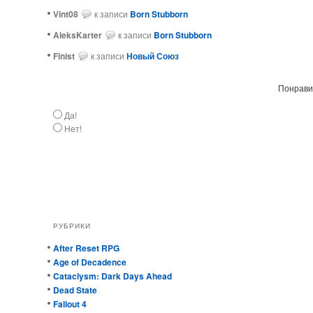
Vint08
к записи
Born Stubborn
AleksKarter
к записи
Born Stubborn
Finist
к записи
Новый Союз
Понравил
Да!
Нет!
РУБРИКИ
After Reset RPG
Age of Decadence
Cataclysm: Dark Days Ahead
Dead State
Fallout 4