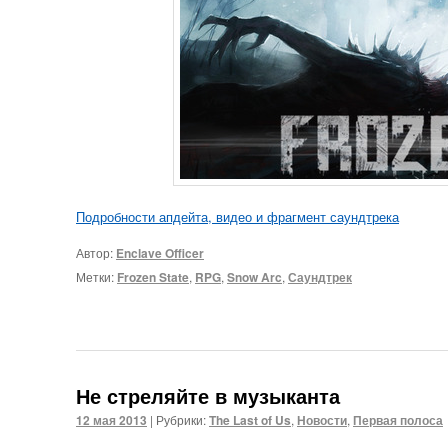
Подробности апдейта, видео и фрагмент саундтрека
Автор:
Enclave Officer
Метки:
Frozen State
,
RPG
,
Snow Arc
,
Саундтрек
Не стреляйте в музыканта
12 мая 2013
|
Рубрики:
The Last of Us
,
Новости
,
Первая полоса