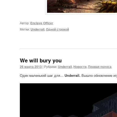
Автор:
Enclave Officer
Метки:
Underrail
,
Одной строкой
We will bury you
26 марта 2013
|
Рубрики:
Underrail
,
Новости
,
Первая полоса
Один маленький шаг для…
Underrail.
Вышло обновление игр