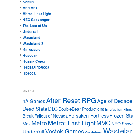
Kenshi
Mad Max
Metro: Last Light
NEO Scavenger
The Last of Us
Underrail
Wasteland
Wasteland 2
Интервью
Новости
Новый Союз
Первая полоса
Пресса
МЕТКИ
After Reset RPG
Age of Decade
4A Games
Dead State
DLC
DoubleBear Productions
Encryption Films
Forsaken Fortress
Frozen Sta
Fallout of Nevada
Break
Metro: Last Light
Metro
MMO
Max
NEO Scave
Wastela
Vostok Games
Underrail
Wasteland