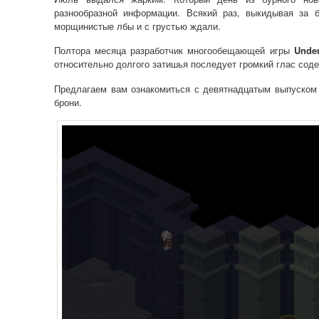
разнообразной информации. Всякий раз, выкидывая за
морщинистые лбы и с грустью ждали.
Полтора месяца разработчик многообещающей игры
Under
относительно долгого затишья последует громкий глас соде
Предлагаем вам ознакомиться с девятнадцатым выпуском 
брони.