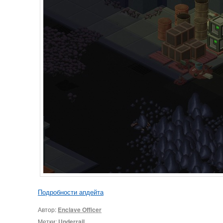
Подробности апдейта
Автор:
Enclave Officer
Метки:
Underrail