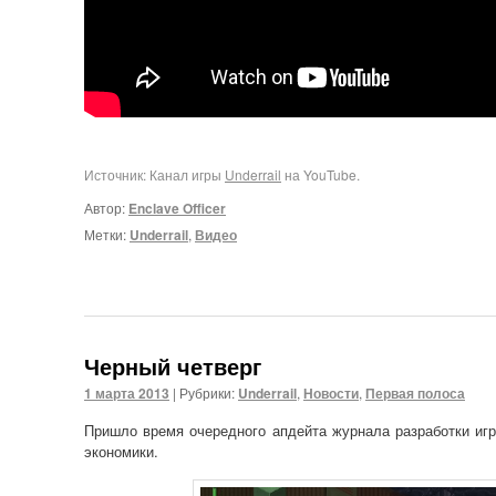
Источник: Канал игры
Underrail
на YouTube.
Автор:
Enclave Officer
Метки:
Underrail
,
Видео
Черный четверг
1 марта 2013
|
Рубрики:
Underrail
,
Новости
,
Первая полоса
Пришло время очередного апдейта журнала разработки и
экономики.