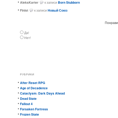
AleksKarter
к записи
Born Stubborn
Finist
к записи
Новый Союз
Понравил
Да!
Нет!
РУБРИКИ
After Reset RPG
Age of Decadence
Cataclysm: Dark Days Ahead
Dead State
Fallout 4
Forsaken Fortress
Frozen State