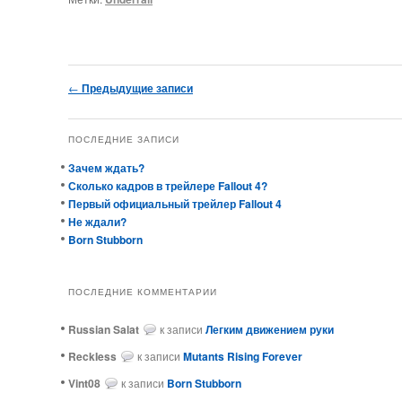
Навигация по записям
←
Предыдущие записи
ПОСЛЕДНИЕ ЗАПИСИ
Зачем ждать?
Сколько кадров в трейлере Fallout 4?
Первый официальный трейлер Fallout 4
Не ждали?
Born Stubborn
ПОСЛЕДНИЕ КОММЕНТАРИИ
Russian Salat
к записи
Легким движением руки
ReckIess
к записи
Mutants Rising Forever
Vint08
к записи
Born Stubborn