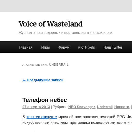
Voice of Wasteland
Журнал о постъядерных и постапокалиптических играх
Главное меню
Главная
Игры
Форум
Riot Pixels
Наш Twitter
Перейти к основному содержимому
Перейти к дополнительному содержимому
АРХИВ МЕТКИ:
UNDERRAIL
Навигация по записям
←
Предыдущие записи
Телефон небес
27 августа 2013
|
Рубрики:
NEO Scavenger
,
Underrail
,
Новости
,
В
твиттер-аккаунте
мрачной постапокалиптической RPG
Und
искусственный интеллект противника позволяет жителям «п